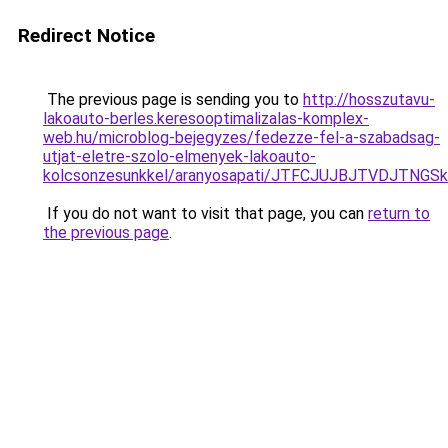
Redirect Notice
The previous page is sending you to
http://hosszutavu-
lakoauto-berles.keresooptimalizalas-komplex-
web.hu/microblog-bejegyzes/fedezze-fel-a-szabadsag-
utjat-eletre-szolo-elmenyek-lakoauto-
kolcsonzesunkkel/aranyosapati/JTFCJUJBJTVDJTNGSk
If you do not want to visit that page, you can
return to
the previous page
.