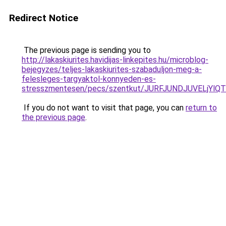
Redirect Notice
The previous page is sending you to
http://lakaskiurites.havidijas-linkepites.hu/microblog-
bejegyzes/teljes-lakaskiurites-szabaduljon-meg-a-
felesleges-targyaktol-konnyeden-es-
stresszmentesen/pecs/szentkut/JURFJUNDJUVELj
If you do not want to visit that page, you can
return to
the previous page
.