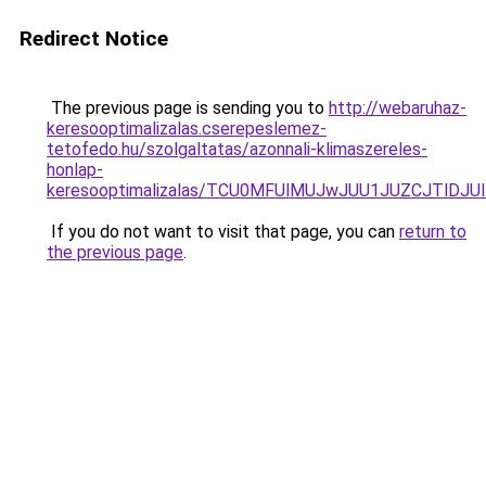
Redirect Notice
The previous page is sending you to
http://webaruhaz-
keresooptimalizalas.cserepeslemez-
tetofedo.hu/szolgaltatas/azonnali-klimaszereles-
honlap-
keresooptimalizalas/TCU0MFUlMUJwJUU1JUZCJTlDJU
If you do not want to visit that page, you can
return to
the previous page
.