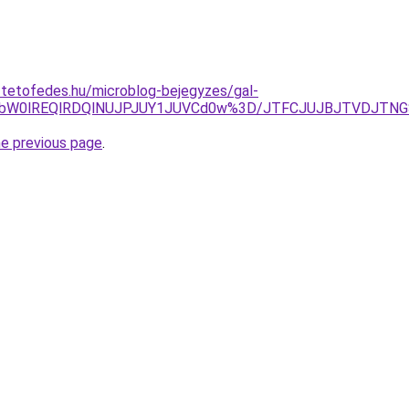
-tetofedes.hu/microblog-bejegyzes/gal-
FEbW0lREQlRDQlNUJPJUY1JUVCd0w%3D/JTFCJUJBJTVDJTNG
he previous page
.