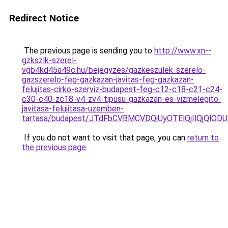
Redirect Notice
The previous page is sending you to
http://www.xn--
gzkszlk-szerel-
vgb4kd45a49c.hu/bejegyzes/gazkeszulek-szerelo-
gazszerelo-feg-gazkazan-javitas-feg-gazkazan-
felujitas-cirko-szerviz-budapest-feg-c12-c18-c21-c24-
c30-c40-zc18-v4-zv4-tipusu-gazkazan-es-vizmelegito-
javitasa-felujitasa-uzemben-
tartasa/budapest/JTdFbCVBMCVDQiUyOTElQjIlQjQ
If you do not want to visit that page, you can
return to
the previous page
.