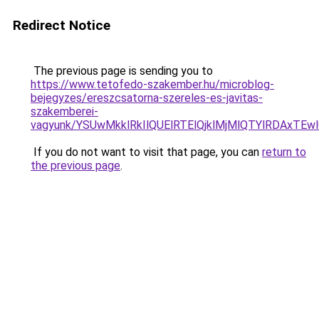
Redirect Notice
The previous page is sending you to
https://www.tetofedo-szakember.hu/microblog-
bejegyzes/ereszcsatorna-szereles-es-javitas-
szakemberei-
vagyunk/YSUwMkklRkIlQUElRTElQjklMjMlQTYlRDAxTE
If you do not want to visit that page, you can
return to
the previous page
.